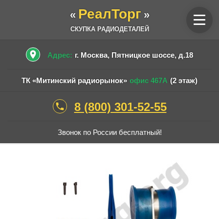
РеалТорг
«
»
СКУПКА РАДИОДЕТАЛЕЙ
place
Адрес:
г. Москва, Пятницкое шоссе, д.18
ТК «Митинский радиорынок»
офис 467А
(2 этаж)
8 (800) 301-52-55
phone
Звонок по России бесплатный!