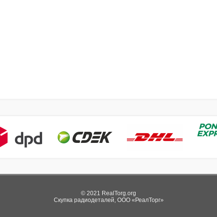
© 2021 RealTorg.org
Скупка радиодеталей, ООО «РеалТорг»