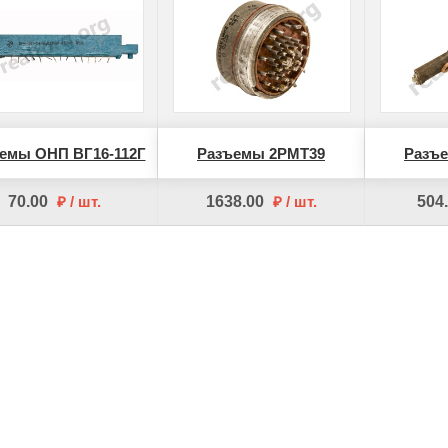
емы ОНП ВГ16-112Г
Разъемы 2РМТ39
Разъ
70.00
шт
1638.00
шт
504