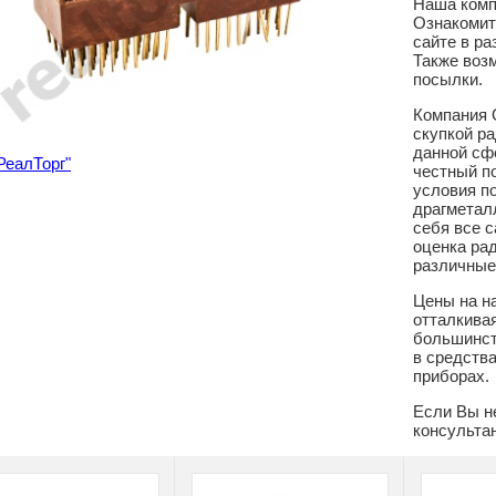
Наша комп
Ознакомит
сайте в ра
Также воз
посылки.
Компания 
скупкой р
данной сф
еалТорг"
честный п
условия п
драгметалл
себя все 
оценка рад
различные
Цены на н
отталкива
большинст
в средства
приборах.
Если Вы н
консультан