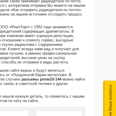
ания также принимает радиодетали по почте.
ся с алгоритмом отправки Вы можете на нашем
зделе «Как отправить радиодетали по почте».
можно на нашем источнике отследить процесс
ООО «РеалТорг» с 1992 года занимается
адиодеталей содержащих драгметаллы. В
ере компания имеет хорошую репутацию,
о отношению к клиенту сервис, выгодные
о скупке радиолома с содержанием
ов. Клиент всегда нами рад и получает для
самое лучшее, а именно профессиональная
иодеталей, высокие цены на скупку,
 способы их отправки и виды расчета.
ашем сайте верны и будут меняться
ясь от «Лондонской биржи металлов». В
ве случаях
разъемы рппм10-144
можно найти
х связи, в советской технике и других
Мы ответим на Ваши вопросы
е нашли нужную деталь, то свяжитесь с нашим
том по чату на сайте.