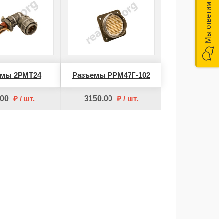
емы 2РМТ24
Разъемы РРМ47Г-102
.00
шт
3150.00
шт