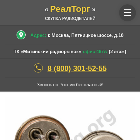
РеалТорг
«
»
СКУПКА РАДИОДЕТАЛЕЙ
place
Адрес:
г. Москва, Пятницкое шоссе, д.18
ТК «Митинский радиорынок»
офис 467А
(2 этаж)
8 (800) 301-52-55
phone
Звонок по России бесплатный!