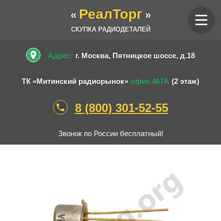
РеалТорг
«
»
СКУПКА РАДИОДЕТАЛЕЙ
place
Адрес:
г. Москва, Пятницкое шоссе, д.18
ТК «Митинский радиорынок»
офис 467А
(2 этаж)
8 (800) 301-52-55
phone
Звонок по России бесплатный!