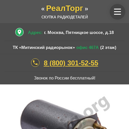
РеалТорг
«
»
СКУПКА РАДИОДЕТАЛЕЙ
place
Адрес:
г. Москва, Пятницкое шоссе, д.18
ТК «Митинский радиорынок»
офис 467А
(2 этаж)
8 (800) 301-52-55
phone
Звонок по России бесплатный!