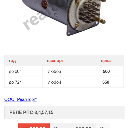
год
паспорт
цена
до 90г
любой
500
до 72г
любой
550
ООО "РеалТорг"
РЕЛЕ РПС-3,4,57,15