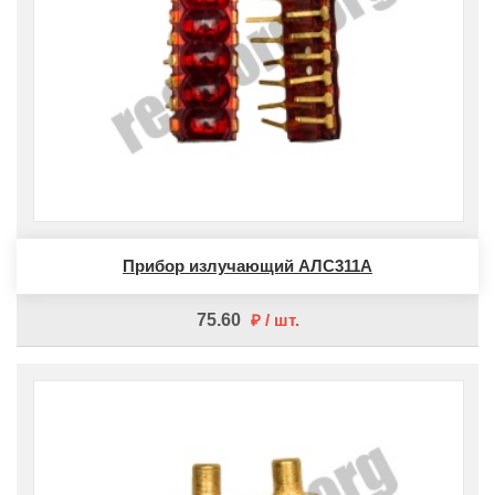
Прибор излучающий АЛС311А
75.60
шт