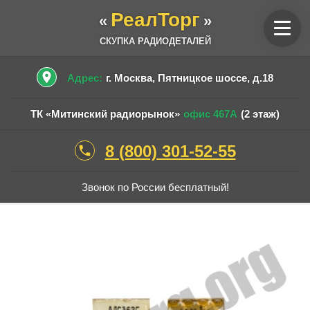
РеалТорг
«
»
СКУПКА РАДИОДЕТАЛЕЙ
place
Адрес:
г. Москва, Пятницкое шоссе, д.18
ТК «Митинский радиорынок»
офис 467А
(2 этаж)
8 (800) 301-52-55
phone
Звонок по России бесплатный!